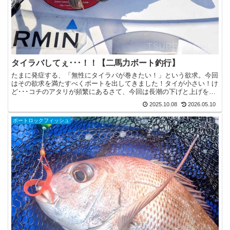
タイラバしてぇ･･･！！【二馬力ボート釣行】
たまに発症する、「無性にタイラバが巻きたい！」という欲求。今回
はその欲求を満たすべくボートを出してきました！タイが小さい！け
ど･･･コチのアタリが頻繁にあるさて、今回は長潮の下げと上げを釣
る感じですね。長潮って釣れるの～？みたいに思っている...
2025.10.08
2026.05.10
ボートロックフィッシュ