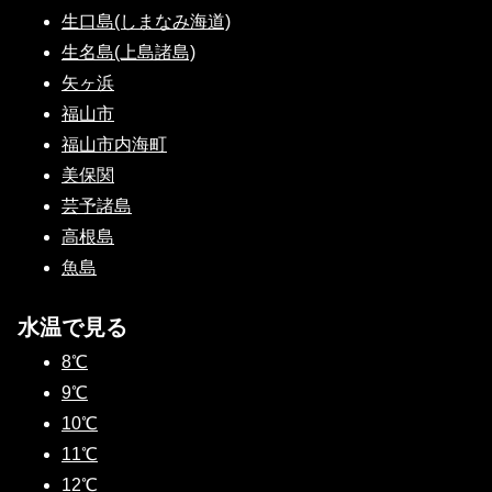
生口島(しまなみ海道)
生名島(上島諸島)
矢ヶ浜
福山市
福山市内海町
美保関
芸予諸島
高根島
魚島
水温で見る
8℃
9℃
10℃
11℃
12℃