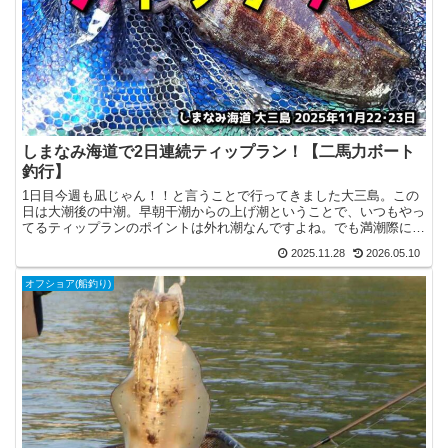
しまなみ海道で2日連続ティップラン！【二馬力ボート
釣行】
1日目今週も凪じゃん！！と言うことで行ってきました大三島。この
日は大潮後の中潮。早朝干潮からの上げ潮ということで、いつもやっ
てるティップランのポイントは外れ潮なんですよね。でも満潮際に青
物が出ているという情報と、普段行かないエリアを開拓しよ...
2025.11.28
2026.05.10
オフショア(船釣り)