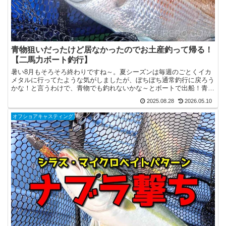
青物狙いだったけど居なかったのでお土産釣って帰る！
【二馬力ボート釣行】
暑い8月もそろそろ終わりですね～。夏シーズンは毎週のごとくイカ
メタルに行ってたような気がしましたが、ぼちぼち通常釣行に戻ろう
かな！と言うわけで、青物でも釣れないかな～とボートで出船！青物
居ねぇ～！お久しぶり～の二馬力ボート！出船場所は大三島...
2025.08.28
2026.05.10
オフショアキャスティング