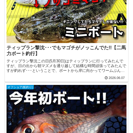
ティップラン撃沈･･･でもマゴチがノッこんでた!!【二馬
力ボート釣行】
ティップラン撃沈この日(5月30日)はティップランに行ってみたんで
すが、日の出から朝マズメを通り越して結構な時間頑張ってみたんで
すが釣れず･･･ということで、ボートから岸に向かってワームぶん投
げてのチニングをしてみたり、タイラバをやって遊ん...
2026.06.07
オフショア(船釣り)