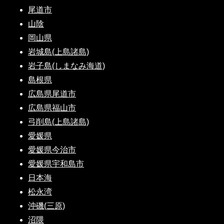
尾道市
山陰
岡山県
岩城島(上島諸島)
岩子島(しまなみ海道)
島根県
広島県尾道市
広島県福山市
弓削島(上島諸島)
愛媛県
愛媛県今治市
愛媛県宇和島市
日本海
松永湾
沖磯(三原)
沼隈