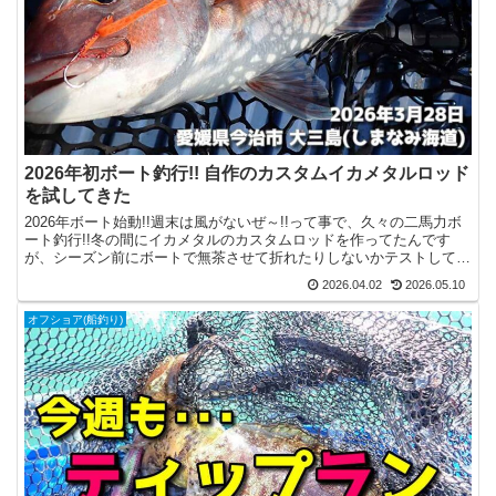
2026年初ボート釣行!! 自作のカスタムイカメタルロッド
を試してきた
2026年ボート始動!!週末は風がないぜ～!!って事で、久々の二馬力ボ
ート釣行!!冬の間にイカメタルのカスタムロッドを作ってたんです
が、シーズン前にボートで無茶させて折れたりしないかテストしてえ
な～って事でボートを出そうと思っていたんですよ...
2026.04.02
2026.05.10
オフショア(船釣り)