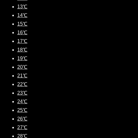
13℃
14℃
15℃
16℃
17℃
18℃
19℃
20℃
21℃
22℃
23℃
24℃
25℃
26℃
27℃
28℃