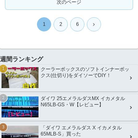
次のページ
次
1
2
6
へ
週間ランキング
クーラーボックスのソフトインナーボッ
クス(仕切り)をダイソーでDIY！
ダイワ 25エメラルダスMX イカメタル
N65LB-GS・W【レビュー】
「ダイワ エメラルダス X イカメタル
65MLB-S」買った