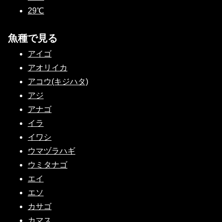
29℃
魚種で見る
アイゴ
アオリイカ
アコウ(キジハタ)
アジ
アナゴ
イラ
イワシ
ウマヅラハギ
ウミタナゴ
エイ
エソ
カサゴ
カマス