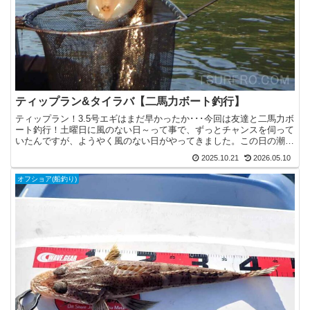
ティップラン&タイラバ【二馬力ボート釣行】
ティップラン！3.5号エギはまだ早かったか･･･今回は友達と二馬力ボ
ート釣行！土曜日に風のない日～って事で、ずっとチャンスを伺って
いたんですが、ようやく風のない日がやってきました。この日の潮は
中潮の下げ。出船した場所ではガチ本命潮ではないけ...
2025.10.21
2026.05.10
オフショア(船釣り)