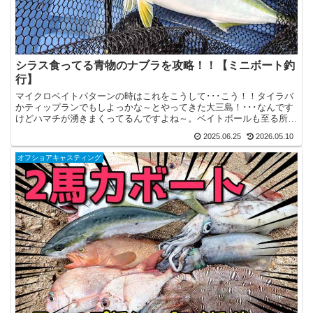
シラス食ってる青物のナブラを攻略！！【ミニボート釣
行】
マイクロベイトパターンの時はこれをこうして･･･こう！！タイラバ
かティップランでもしよっかな～とやってきた大三島！･･･なんです
けどハマチが湧きまくってるんですよね～。ベイトボールも至る所に
出来ていて、その下にハマチがずっと着いてる感じです...
2025.06.25
2026.05.10
オフショアキャスティング