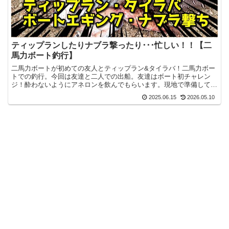
ティップランしたりナブラ撃ったり･･･忙しい！！【二
馬力ボート釣行】
二馬力ボートが初めての友人とティップラン&タイラバ！二馬力ボー
トでの釣行。今回は友達と二人での出船。友達はボート初チャレン
ジ！酔わないようにアネロンを飲んでもらいます。現地で準備してい
ると、ボート仲間も丁度来ていたので一緒に準備。友達の方の...
2025.06.15
2026.05.10