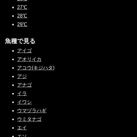
27℃
28℃
29℃
魚種で見る
アイゴ
アオリイカ
アコウ(キジハタ)
アジ
アナゴ
イラ
イワシ
ウマヅラハギ
ウミタナゴ
エイ
エソ