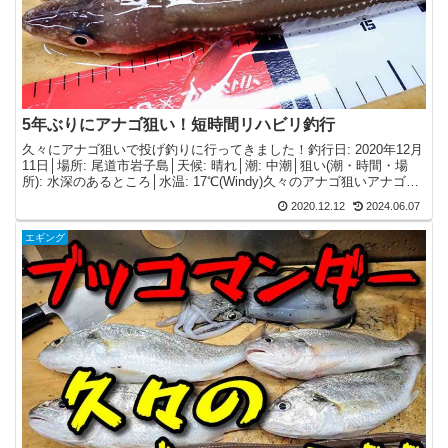
5年ぶりにアナゴ狙い！短時間リハビリ釣行
久々にアナゴ狙いで投げ釣りに行ってきました！釣行日: 2020年12月
11日│場所: 尾道市岩子島│天候: 晴れ│潮: 中潮│狙い(潮・時間・場
所): 水深のあるところ│水温: 17℃(Windy)久々のアナゴ狙いアナゴ狙
いは5年ぶりくらい...
2020.12.12
2024.06.07
エギング