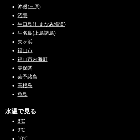
沖磯(三原)
沼隈
生口島(しまなみ海道)
生名島(上島諸島)
矢ヶ浜
福山市
福山市内海町
美保関
芸予諸島
高根島
魚島
水温で見る
8℃
9℃
10℃