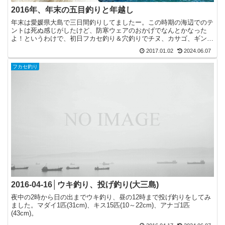
2016年、年末の五目釣りと年越し
年末は愛媛県大島で三日間釣りしてましたー。この時期の海辺でのテ
ントは死ぬ感じがしたけど、防寒ウェアのおかげでなんとかなった
よ！というわけで、初日フカセ釣り＆穴釣りでチヌ、カサゴ、ギン
ポ、クロソイ？など色々釣りました。チヌは30cm前後と40...
2017.01.02
2024.06.07
フカセ釣り
2016-04-16│ウキ釣り、投げ釣り(大三島)
夜中の2時から日の出までウキ釣り、昼の12時まで投げ釣りをしてみ
ました。マダイ1匹(31cm)、キス15匹(10～22cm)、アナゴ1匹
(43cm)。