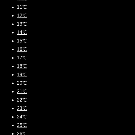
11℃
12℃
13℃
14℃
15℃
16℃
17℃
18℃
19℃
20℃
21℃
22℃
23℃
24℃
25℃
26℃