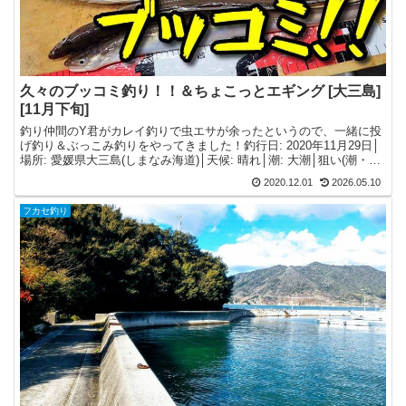
久々のブッコミ釣り！！＆ちょこっとエギング [大三島]
[11月下旬]
釣り仲間のY君がカレイ釣りで虫エサが余ったというので、一緒に投
げ釣り＆ぶっこみ釣りをやってきました！釣行日: 2020年11月29日│
場所: 愛媛県大三島(しまなみ海道)│天候: 晴れ│潮: 大潮│狙い(潮・時
間・場所): -│水温: -超...
2020.12.01
2026.05.10
フカセ釣り