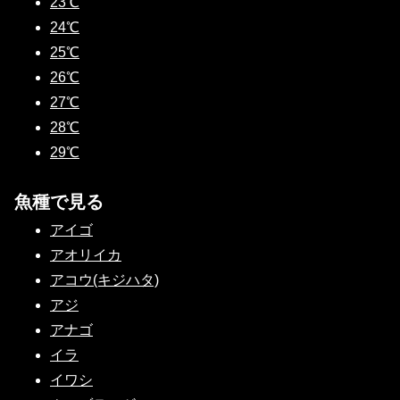
23℃
24℃
25℃
26℃
27℃
28℃
29℃
魚種で見る
アイゴ
アオリイカ
アコウ(キジハタ)
アジ
アナゴ
イラ
イワシ