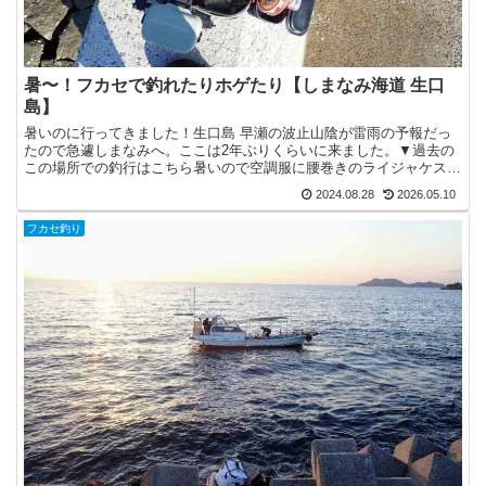
暑〜！フカセで釣れたりホゲたり【しまなみ海道 生口
島】
暑いのに行ってきました！生口島 早瀬の波止山陰が雷雨の予報だっ
たので急遽しまなみへ。ここは2年ぶりくらいに来ました。▼過去の
この場所での釣行はこちら暑いので空調服に腰巻きのライジャケスタ
イル。潮が低くて足元が出てました。竿はダイワ銀狼唯牙の...
2024.08.28
2026.05.10
フカセ釣り