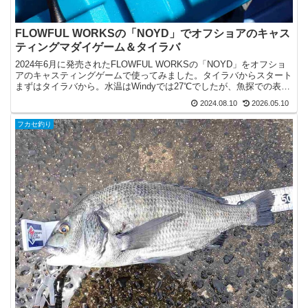
FLOWFUL WORKSの「NOYD」でオフショアのキャス
ティングマダイゲーム＆タイラバ
2024年6月に発売されたFLOWFUL WORKSの「NOYD」をオフショ
アのキャスティングゲームで使ってみました。タイラバからスタート
まずはタイラバから。水温はWindyでは27℃でしたが、魚探での表層
水温は25℃くらいだったので、水が...
2024.08.10
2026.05.10
フカセ釣り