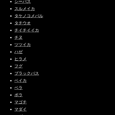
シーバス
スルメイカ
タケノコメバル
タチウオ
チイチイイカ
チヌ
ツツイカ
ハゼ
ヒラメ
フグ
ブラックバス
ベイカ
ベラ
ボラ
マゴチ
マダイ