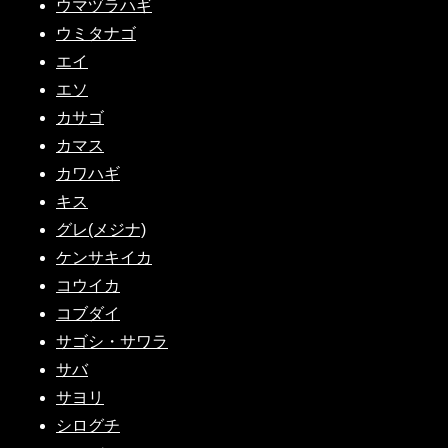
ウマヅラハギ
ウミタナゴ
エイ
エソ
カサゴ
カマス
カワハギ
キス
グレ(メジナ)
ケンサキイカ
コウイカ
コブダイ
サゴシ・サワラ
サバ
サヨリ
シログチ