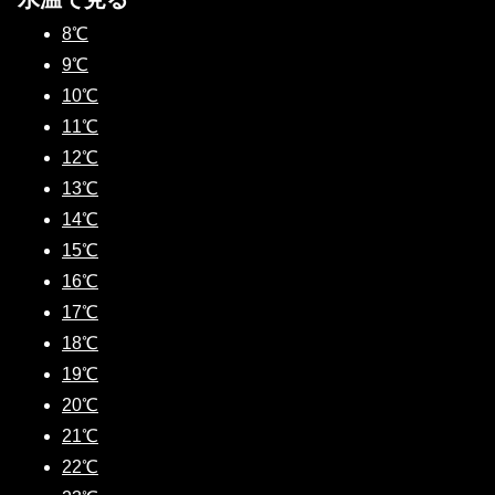
8℃
9℃
10℃
11℃
12℃
13℃
14℃
15℃
16℃
17℃
18℃
19℃
20℃
21℃
22℃