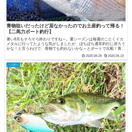
青物狙いだったけど居なかったのでお土産釣って帰る！
【二馬力ボート釣行】
暑い8月もそろそろ終わりですね～。夏シーズンは毎週のごとくイカ
メタルに行ってたような気がしましたが、ぼちぼち通常釣行に戻ろう
かな！と言うわけで、青物でも釣れないかな～とボートで出船！青物
居ねぇ～！お久しぶり～の二馬力ボート！出船場所は大三島...
2025.08.28
2026.05.10
バス釣り