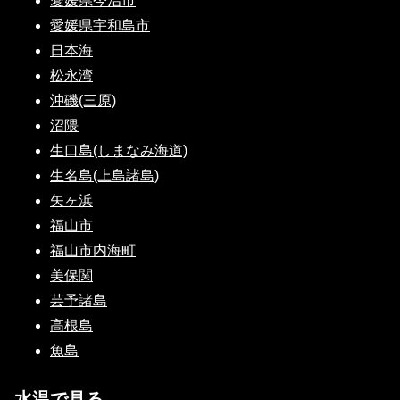
愛媛県今治市
愛媛県宇和島市
日本海
松永湾
沖磯(三原)
沼隈
生口島(しまなみ海道)
生名島(上島諸島)
矢ヶ浜
福山市
福山市内海町
美保関
芸予諸島
高根島
魚島
水温で見る