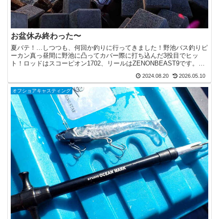
お盆休み終わった〜
夏バテ！…しつつも、何回か釣りに行ってきました！野池バス釣りピ
ーカン真っ昼間に野池に凸ってカバー際に打ち込んだ3投目でヒッ
ト！ロッドはスコーピオン1702、リールはZENONBEAST9です。ラ
インはPE4号にFGで20lbフロロを5m接続...
2024.08.20
2026.05.10
オフショアキャスティング