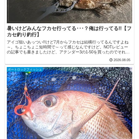
暑いけどみんなフカセ行ってる･･･？俺は行ってる!!【フ
カセ釣り釣行】
アイゴ狙いあっつい!!けど7月からフカセは結構行ってるんですよね
～。ちょこちょこ短時間で～って感じなんですけど。NOTレビュー
の記事でも書きましたけど、アテンダー3の1-50を買ったのでそれ曲
げたさで行ってます。しかし･･･記事にするほどで...
2026.08.05
ボートロックフィッシュ