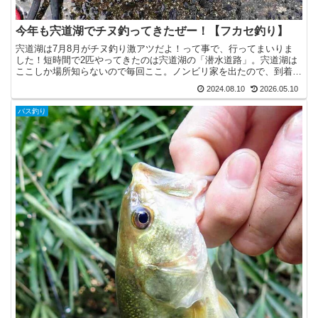
今年も宍道湖でチヌ釣ってきたぜー！【フカセ釣り】
宍道湖は7月8月がチヌ釣り激アツだよ！って事で、行ってまいりま
した！短時間で2匹やってきたのは宍道湖の「潜水道路」。宍道湖は
ここしか場所知らないので毎回ここ。ノンビリ家を出たので、到着し
たのは10時過ぎ。今回も自作の柄杓の使用感を試しつつと...
2024.08.10
2026.05.10
バス釣り