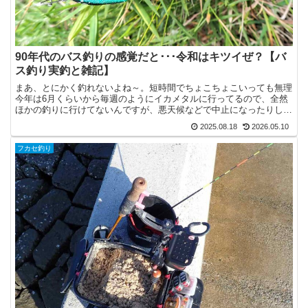
90年代のバス釣りの感覚だと･･･令和はキツイぜ？【バ
ス釣り実釣と雑記】
まあ、とにかく釣れないよね～。短時間でちょこちょこいっても無理
今年は6月くらいから毎週のようにイカメタルに行ってるので、全然
ほかの釣りに行けてないんですが、悪天候などで中止になったりした
ら、ふらっと三川ダムとかに遊びに行ってました。といって...
2025.08.18
2026.05.10
フカセ釣り