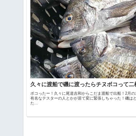
久々に渡船で磯に渡ったらチヌボコって二
ボコったー！久々に尾道吉和からこだま渡船で出船！2月
有名なテスターの人とかが居て変に緊張しちゃった！磯は
た...