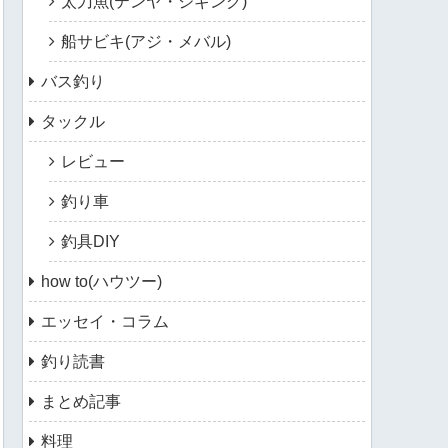
太刀魚(テンヤ・ジギング)
船サビキ(アジ・メバル)
バス釣り
タックル
レビュー
釣り車
釣具DIY
how to(ハウツー)
エッセイ・コラム
釣り読書
まとめ記事
料理