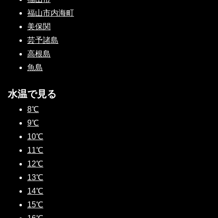
福山市内海町
美保関
芸予諸島
高根島
魚島
水温で見る
8℃
9℃
10℃
11℃
12℃
13℃
14℃
15℃