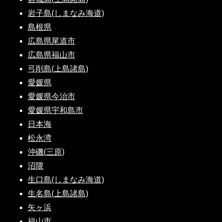
岩子島(しまなみ海道)
島根県
広島県尾道市
広島県福山市
弓削島(上島諸島)
愛媛県
愛媛県今治市
愛媛県宇和島市
日本海
松永湾
沖磯(三原)
沼隈
生口島(しまなみ海道)
生名島(上島諸島)
矢ヶ浜
福山市