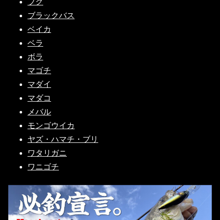
フグ
ブラックバス
ベイカ
ベラ
ボラ
マゴチ
マダイ
マダコ
メバル
モンゴウイカ
ヤズ・ハマチ・ブリ
ワタリガニ
ワニゴチ