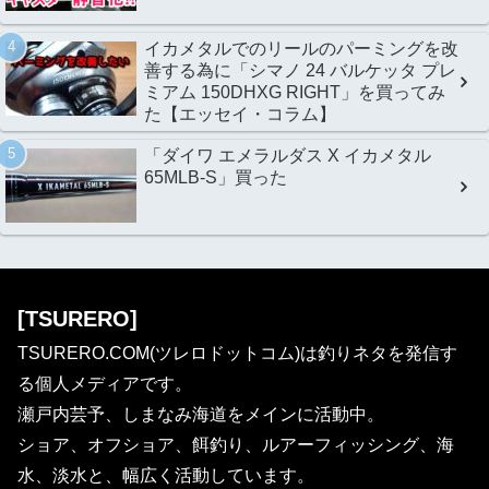
イカメタルでのリールのパーミングを改
善する為に「シマノ 24 バルケッタ プレ
ミアム 150DHXG RIGHT」を買ってみ
た【エッセイ・コラム】
「ダイワ エメラルダス X イカメタル
65MLB-S」買った
[TSURERO]
TSURERO.COM(ツレロドットコム)は釣りネタを発信す
る個人メディアです。
瀬戸内芸予、しまなみ海道をメインに活動中。
ショア、オフショア、餌釣り、ルアーフィッシング、海
水、淡水と、幅広く活動しています。