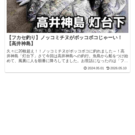
【フカセ釣り】ノッコミチヌがボッコボコじゃーい！
【高井神島】
久々に20枚超え！！ノッコミチヌがボッコボコに釣れました～！高
井神島「灯台下」さて今回は高井神島への釣行。魚島から船をつけ始
めて、風裏に人を順番に降ろしてました。お世話になったのは「フィ
ッシングみかみ」さん。前回も魚島の良い磯に降ろして頂き...
2024.05.01
2026.05.10