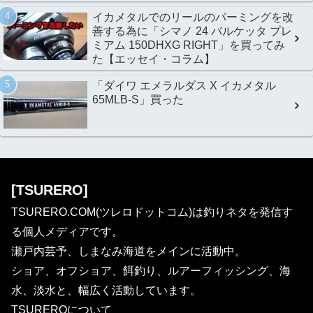
イカメタルでのリールのパーミングを改
善する為に「シマノ 24 バルケッタ プレ
ミアム 150DHXG RIGHT」を買ってみ
た【エッセイ・コラム】
「ダイワ エメラルダス X イカメタル
65MLB-S」買った
[TSURERO]
TSURERO.COM(ツレロドットコム)は釣りネタを発信す
る個人メディアです。
瀬戸内芸予、しまなみ海道をメインに活動中。
ショア、オフショア、餌釣り、ルアーフィッシング、海
水、淡水と、幅広く活動しています。
TSUREROについて