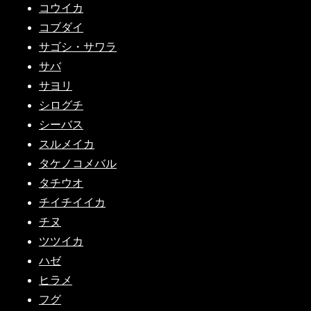
コウイカ
コブダイ
サゴシ・サワラ
サバ
サヨリ
シログチ
シーバス
スルメイカ
タケノコメバル
タチウオ
チイチイイカ
チヌ
ツツイカ
ハゼ
ヒラメ
フグ