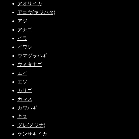
アオリイカ
アコウ(キジハタ)
アジ
アナゴ
イラ
イワシ
ウマヅラハギ
ウミタナゴ
エイ
エソ
カサゴ
カマス
カワハギ
キス
グレ(メジナ)
ケンサキイカ