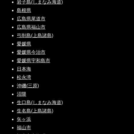
岩子島(しまなみ海道)
島根県
広島県尾道市
広島県福山市
弓削島(上島諸島)
愛媛県
愛媛県今治市
愛媛県宇和島市
日本海
松永湾
沖磯(三原)
沼隈
生口島(しまなみ海道)
生名島(上島諸島)
矢ヶ浜
福山市