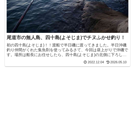
尾道市の無人島、四十島(よそじま)でチヌふかせ釣り！
初の四十島(よそじま)！！渡船で半日磯に渡ってきました。半日沖磯
釣り仲間がくれた集魚剤を使ってみるさて、今回は昼上がりで沖磯で
す。場所は船長にお任せしたら、四十島(よそじま)の北側に下ろして
くれました。初めての場所ですね。潮が速そう～。因島...
2022.12.04
2026.05.10