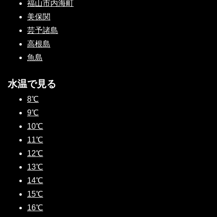
福山市内海町
美保関
芸予諸島
高根島
魚島
水温で見る
8℃
9℃
10℃
11℃
12℃
13℃
14℃
15℃
16℃