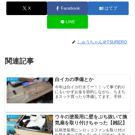
X
Facebook
はてブ
LINE
しゅうちゃん＠TSURERO
関連記事
白イカの準備とか
釣具DIY
今年は白イカ行きてー！！って事で釣り
にもいかずお金を節約しながら、ちまち
まスッテ買ったり準備してます。手持ち
竿のティップを白イカ仕様にしてみる今
までメタルしかやってこなかったんです
が、今年はオモリグ用の竿も欲しいな〜
と考えていたんですが、と...
ウキの塗装用に壁をぶち抜いて換
釣具DIY
気扇を取り付けちゃった【雑記】
以前塗装用にシロッコファンを取り付け
た箱を作って使っていたんですが、まあ