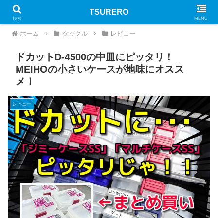
TSURERO
PR
検索
MENU
ホーム
タックル
レビュー
ドカットD-4500の中皿にピッタリ！
MEIHOの小さいケースが地味にオスス
メ！
レビュー