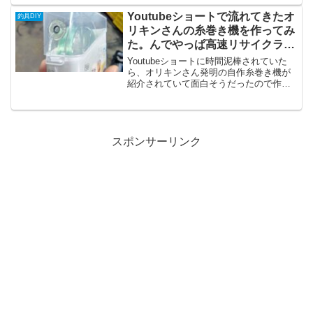
を家まで生かして持って帰って処理をす
るんですが、スカリがあったらいいのに
Youtubeショートで流れてきたオ
釣具DIY
な～という場面が...
リキンさんの糸巻き機を作ってみ
た。んでやっぱ高速リサイクラー
も最強よなって話【釣具DIY】
Youtubeショートに時間泥棒されていた
ら、オリキンさん発明の自作糸巻き機が
紹介されていて面白そうだったので作っ
てみました！作ってはみたものの完成品
がこちら。動画内のケースはセリアのや
つなんですが、ダイソーで同じようなも
のがあったのでそち...
スポンサーリンク