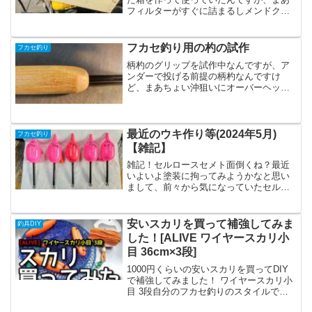
フィルターがすぐに詰まるしメンドクセ
ー！って思っていたので、ついに壁に穴
を開けて換気扇を取り付けました。
Amazonで5000円くらいで買った30cmの
フカセ釣り用の杓の試作
フカセ釣り
換気扇。換気扇を...
柄杓のグリップを試作中なんですが、ア
ンダーで投げる前提の柄杓なんですけ
ど、まあちょい沖狙いにオーバーヘッド
で投げられた方がいいよねって事で親指
を添える凹みを付けて作成してみまし
た。全体こんなん。中指薬指小指が掛か
る部分はYONEXのグリップ...
最近のウキ作り等(2024年5月)
フカセ釣り
【雑記】
雑記！セルロースセメト面倒くね？最近
いよいよ塗装に拘ってみようかなと思い
まして、前々から気になっていたセルロ
ースセメントを購入して、トップコート
を試している所なんですが…これすごい
色流れするやん！色流れとは、塗装の最
安いスカリを買って補強してみま
釣具DIY
後のコーティング時に塗料...
した！[ALIVE ワイヤースカリ小
目 36cm×3段]
1000円くらいの安いスカリを買ってDIY
で補強してみました！ ワイヤースカリ小
目 3段自分のフカセ釣りのスタイルで
は、基本的にライブウェルを使用し、魚