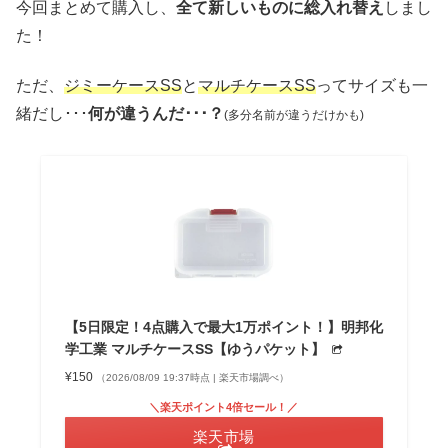
今回まとめて購入し、
全て新しいものに総入れ替え
しまし
た！
ただ、
ジミーケースSS
と
マルチケースSS
ってサイズも一
緒だし･･･
何が違うんだ･･･？
(多分名前が違うだけかも)
【5日限定！4点購入で最大1万ポイント！】明邦化
学工業 マルチケースSS【ゆうパケット】
¥150
（2026/08/09 19:37時点 | 楽天市場調べ）
＼楽天ポイント4倍セール！／
楽天市場