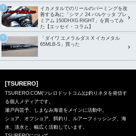
イカメタルでのリールのパーミングを改
善する為に「シマノ 24 バルケッタ プレ
ミアム 150DHXG RIGHT」を買ってみ
た【エッセイ・コラム】
「ダイワ エメラルダス X イカメタル
65MLB-S」買った
[TSURERO]
TSURERO.COM(ツレロドットコム)は釣りネタを発信す
る個人メディアです。
瀬戸内芸予、しまなみ海道をメインに活動中。
ショア、オフショア、餌釣り、ルアーフィッシング、海
水、淡水と、幅広く活動しています。
TSUREROについて