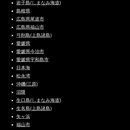
岩子島(しまなみ海道)
島根県
広島県尾道市
広島県福山市
弓削島(上島諸島)
愛媛県
愛媛県今治市
愛媛県宇和島市
日本海
松永湾
沖磯(三原)
沼隈
生口島(しまなみ海道)
生名島(上島諸島)
矢ヶ浜
福山市