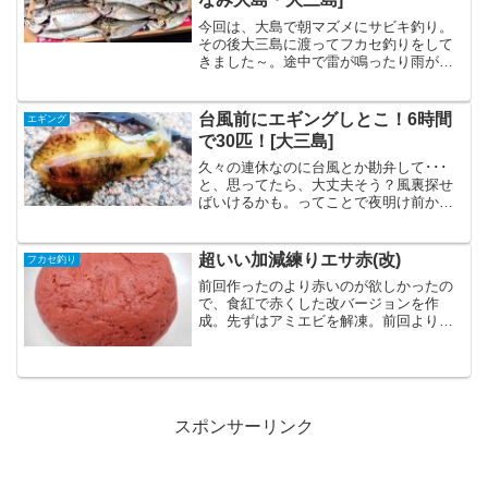
今回は、大島で朝マズメにサビキ釣り。
その後大三島に渡ってフカセ釣りをして
きました～。途中で雷が鳴ったり雨が降
ったり、梅雨らしい天気でした。釣行デ
ータ釣行日: 2018年6月30日│場所: 愛媛県
大島・大三島│天候: 雨│潮: 大潮│満潮: ...
台風前にエギングしとこ！6時間
エギング
で30匹！[大三島]
久々の連休なのに台風とか勘弁して･･･
と、思ってたら、大丈夫そう？風裏探せ
ばいけるかも。ってことで夜明け前から
出発。東北東の風だったので、島の西側
へ行ってみたら、全然釣りできるやん！
雨もパラパラしてたけど、昼まで頑張っ
超いい加減練りエサ赤(改)
フカセ釣り
てみました。釣行データ...
前回作ったのより赤いのが欲しかったの
で、食紅で赤くした改バージョンを作
成。先ずはアミエビを解凍。前回よりし
っかり水気を絞る。チヌにこれだ！に食
紅の赤を溶きます。赤の食紅は切らして
いたのでAmazonで購入。送料無料の3本
で865円。まぜまぜ...
スポンサーリンク