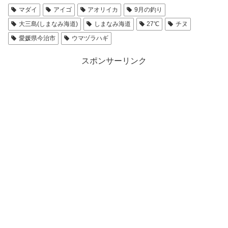
マダイ
アイゴ
アオリイカ
9月の釣り
大三島(しまなみ海道)
しまなみ海道
27℃
チヌ
愛媛県今治市
ウマヅラハギ
スポンサーリンク