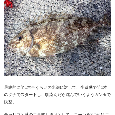
最終的に竿1本半くらいの水深に対して、半遊動で竿1本
のタナでスタートし、馴染んだら沈んでいくようガン玉で
調整。
チャリコと謎のエサ取り避けとして、コーンを3つ付けエ