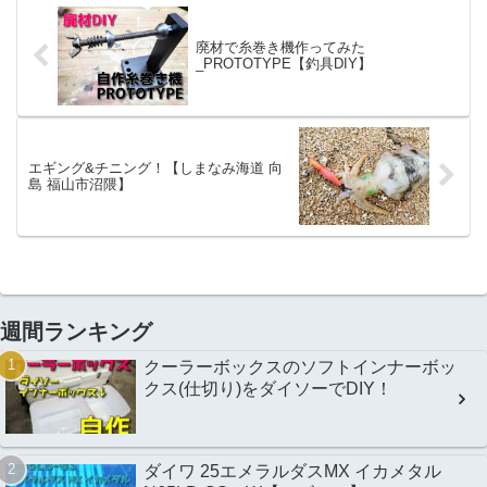
廃材で糸巻き機作ってみた
_PROTOTYPE【釣具DIY】
エギング&チニング！【しまなみ海道 向
島 福山市沼隈】
週間ランキング
クーラーボックスのソフトインナーボッ
クス(仕切り)をダイソーでDIY！
ダイワ 25エメラルダスMX イカメタル