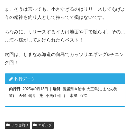
ま、そうは言っても、小さすぎるのはリリースしてあげよ
うの精神も釣り人として持ってて損はないです。
ちなみに、リリースするイカは地面や手で触らず、そのま
ま海へ逃がしてあげられたらベスト！
次回は、しまなみ海道の向島でガッツリエギング&チニン
グ回！
釣行データ
釣行日
: 2025年9月13日 │
場所
: 愛媛県今治市 大三島(しまなみ海
道) │
天候
: 曇り│
潮
: 小潮(1日目) │
水温
: 27℃
フカセ釣り
エギング