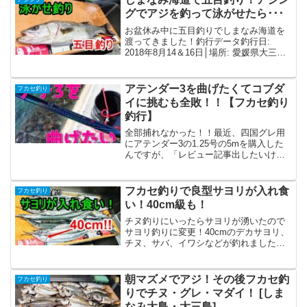
グでアジを釣って泳がせたら･･･
お盆休み中に五目釣りでしまなみ海道を
渡ってきました！釣行データ釣行日:
2018年8月14＆16日│場所: 愛媛県大三
島・大島│天候: 晴れ│潮: 中潮│満潮: -頃│
水温: -日中のエサ＆ルアー五目青虫(アオ
イソメ)を何故か頂いたので、ベ...
アテンダー3を曲げたくてコブダ
フカセ釣り
イに挑むも全敗！！【フカセ釣り
釣行】
全部捕れなかった！！最近、四国グレ用
にアテンダー3の1.25号の5mを購入した
んですが、「レビュー記事出したいけ
ど･･･まだ使い込んでないから見えてない
部分もあるかもしれないし･･･とにかく曲
げねば！」との思いから、瀬戸内で曲げ
フカセ釣りで良型サヨリが入れ食
フカセ釣り
るなら時期的...
い！40cm級も！
チヌ釣りにいったらサヨリが湧いたので
サヨリ釣りに変更！40cmのデカサヨリ、
チヌ、サバ、イワシなどが釣れました！
釣行日: 2019年4月13日│場所: 愛媛県大三
島(しまなみ海道)│天候: 晴れ│潮: 小潮│狙
い(潮・時間・場所): -│水...
朝マズメでアジ！その後フカセ釣
フカセ釣り
りでチヌ・グレ・マダイ！ [しま
なみ大島・大三島]