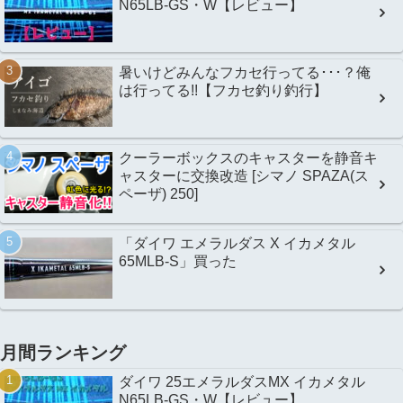
N65LB-GS・W【レビュー】
暑いけどみんなフカセ行ってる･･･？俺
は行ってる!!【フカセ釣り釣行】
クーラーボックスのキャスターを静音キ
ャスターに交換改造 [シマノ SPAZA(ス
ペーザ) 250]
「ダイワ エメラルダス X イカメタル
65MLB-S」買った
月間ランキング
ダイワ 25エメラルダスMX イカメタル
N65LB-GS・W【レビュー】