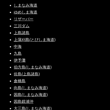
しまなみ海道
ゆめしま海道
リザーバー
三川ダム
上島諸島
上蒲刈島(とびしま海道)
中海
九島
伊予灘
伯方島(しまなみ海道)
佐島(上島諸島)
倉橋島
向島(しまなみ海道)
因島(しまなみ海道)
因島鏡浦沖
大三島(しまなみ海道)