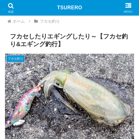
TSURERO
PR
検索
MENU
ホーム
フカセ釣り
フカセしたりエギングしたり～【フカセ釣
り&エギング釣行】
フカセ釣り