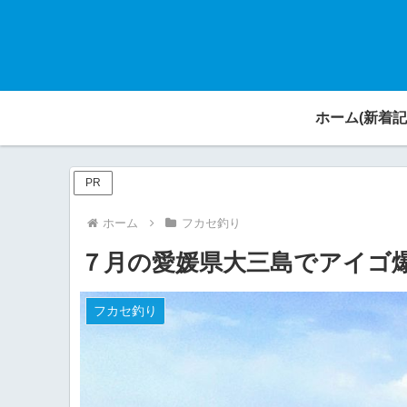
ホーム(新着記
PR
ホーム
フカセ釣り
７月の愛媛県大三島でアイゴ
フカセ釣り