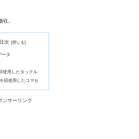
撤収。
目次
データ
回使用したタックル
今回使用したコマセ
ポンサーリンク