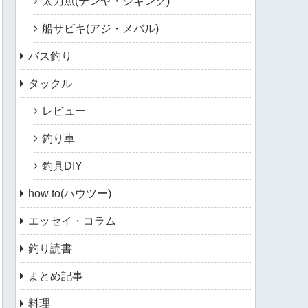
太刀魚(テンヤ・ジギング)
船サビキ(アジ・メバル)
バス釣り
タックル
レビュー
釣り車
釣具DIY
how to(ハウツー)
エッセイ・コラム
釣り読書
まとめ記事
料理