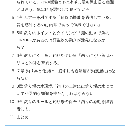
られている。その種類はその水域に最も沢山居る種類
とは違う。魚は餌を選択して食べている」
4章 ルアーを科学する「側線の機能を過信している。
音を感知するのは内耳であって側線ではない」
5章 釣りのポイントとタイミング「潮の動きで魚の
ON/OFFがあるのは餌生物の動きが活発になるか
ら？」
6章 釣りにくい魚と釣りやすい魚「釣りにくい魚はハ
リスと釣針を警戒する」
７章 釣り具と仕掛け「必ずしも遊泳層が釣獲層にはな
らない」
8章 釣り場の水環境「釣りの上達には釣り場の水につ
いて科学的な知識を持たなければならない」
9章 釣りのルールと釣り場の保全「釣りの感動を障害
者にも」
まとめ