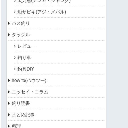
太刀魚(テンヤ・ジギング)
船サビキ(アジ・メバル)
バス釣り
タックル
レビュー
釣り車
釣具DIY
how to(ハウツー)
エッセイ・コラム
釣り読書
まとめ記事
料理