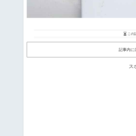
この
記事内に
ス