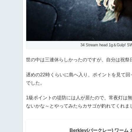
34 Stream head 1g＆Gulp!
世の中は三連休らしかったのですが、自分は祝祭
遅めの22時くらいに島へ入り、ポイントを見て
でした。
1級ポイントの堤防には人が居たので、常夜灯は
ないかな～とやってみたらカサゴが釣れてくれま
Berkley(バークレー) ワーム