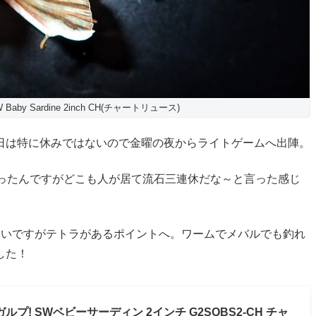
 SW Baby Sardine 2inch CH(チャートリュース)
日は特に休みではないので金曜の夜からライトゲームへ出陣。
回ったんですがどこも人が居て流石三連休だな～と言った感じ
無いですがテトラがあるポイントへ。ワームでメバルでも釣れ
した！
 ガルプ! SWベビーサーディン 2インチ G2SQBS2-CH チャ