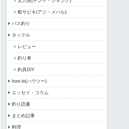
太刀魚(テンヤ・ジギング)
船サビキ(アジ・メバル)
バス釣り
タックル
レビュー
釣り車
釣具DIY
how to(ハウツー)
エッセイ・コラム
釣り読書
まとめ記事
料理