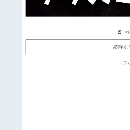
この
記事内に
ス