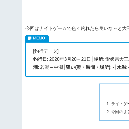
今回はナイトゲームで色々釣れたら良いな～と大
[釣行データ]
釣行日
: 2020年3月20～21日│
場所
: 愛媛県大
潮
: 若潮～中潮│
狙い(潮・時間・場所)
: -│
水温
:
ライトゲ
今回のま