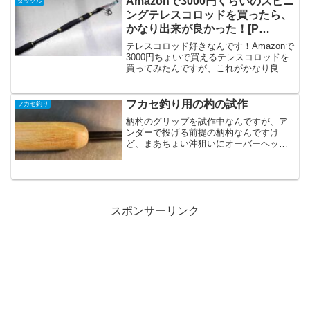
Amazonで3000円くらいのスピニ
タックル
これを出してくれるんで...
ングテレスコロッドを買ったら、
かなり出来が良かった！[P
Prettyia]
テレスコロッド好きなんです！Amazonで
3000円ちょいで買えるテレスコロッドを
買ってみたんですが、これがかなり良か
ったので紹介したいと思います！中華謎
メーカー「P Prettyia」のロッドこちらP
PrettyiaというメーカーからA...
フカセ釣り用の杓の試作
フカセ釣り
柄杓のグリップを試作中なんですが、ア
ンダーで投げる前提の柄杓なんですけ
ど、まあちょい沖狙いにオーバーヘッド
で投げられた方がいいよねって事で親指
を添える凹みを付けて作成してみまし
た。全体こんなん。中指薬指小指が掛か
る部分はYONEXのグリップ...
スポンサーリンク