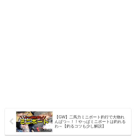
【GW】二馬力ミニボート釣行で大物れ
んぱつ～！！やっぱミニボートは釣れる
わ～【釣るコツも少し解説】