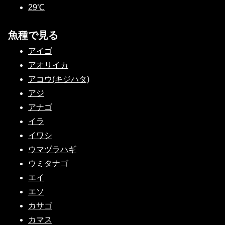
29℃
魚種で見る
アイゴ
アオリイカ
アコウ(キジハタ)
アジ
アナゴ
イラ
イワシ
ウマヅラハギ
ウミタナゴ
エイ
エソ
カサゴ
カマス