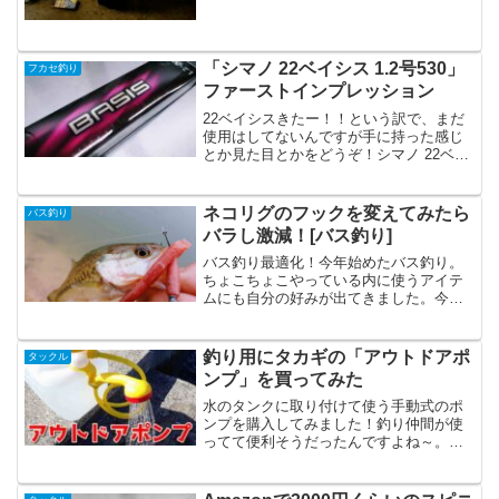
「シマノ 22ベイシス 1.2号530」
フカセ釣り
ファーストインプレッション
22ベイシスきたー！！という訳で、まだ
使用はしてないんですが手に持った感じ
とか見た目とかをどうぞ！シマノ 22ベイ
シス 1.2-530さてようやく来ましたベイシ
ス！シマノの箱は最近ダンボールになっ
てますよね。個人的にプラよりこっちの
ネコリグのフックを変えてみたら
バス釣り
ほうが処...
バラし激減！[バス釣り]
バス釣り最適化！今年始めたバス釣り。
ちょこちょこやっている内に使うアイテ
ムにも自分の好みが出てきました。今回
はネコリグとかに使うフックを変更して
みたのと、バーブレスフックのバラシ検
証回。セオライズ ハンガー FC-L 6号ネコ
釣り用にタカギの「アウトドアポ
タックル
リグでバラシ頻...
ンプ」を買ってみた
水のタンクに取り付けて使う手動式のポ
ンプを購入してみました！釣り仲間が使
ってて便利そうだったんですよね～。手
を洗ったりルアーとかリールをその場で
洗ったり！タカギ アウトドアポンプ釣り
仲間がフカセの後に手を洗うのに何時も