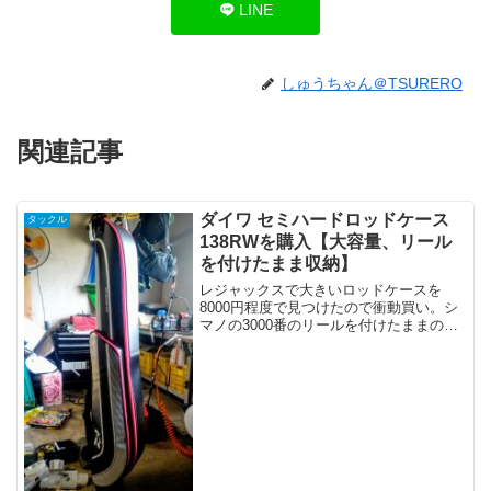
LINE
しゅうちゃん＠TSURERO
関連記事
ダイワ セミハードロッドケース
タックル
138RWを購入【大容量、リール
を付けたまま収納】
レジャックスで大きいロッドケースを
8000円程度で見つけたので衝動買い。シ
マノの3000番のリールを付けたままのロ
ッドが3本は入りそうです(2本までしか試
してない)。側面には玉の柄ホルダーが付
いており、これがまた便利。今までタモ
網と柄をバラ...