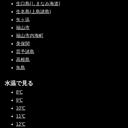
生口島(しまなみ海道)
生名島(上島諸島)
矢ヶ浜
福山市
福山市内海町
美保関
芸予諸島
高根島
魚島
水温で見る
8℃
9℃
10℃
11℃
12℃