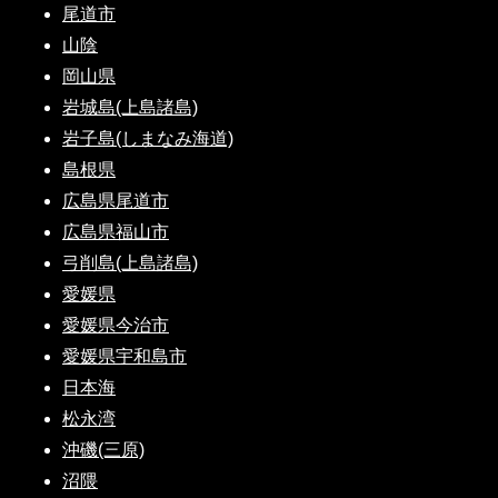
尾道市
山陰
岡山県
岩城島(上島諸島)
岩子島(しまなみ海道)
島根県
広島県尾道市
広島県福山市
弓削島(上島諸島)
愛媛県
愛媛県今治市
愛媛県宇和島市
日本海
松永湾
沖磯(三原)
沼隈