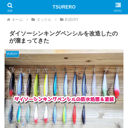
TSURERO
PR
検索
MENU
ホーム
タックル
釣具DIY
ダイソーシンキングペンシルを改造したの
が溜まってきた
釣具DIY