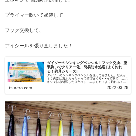
プライマー吹いて塗装して、
フック交換して、
アイシールを張り直しました！
ダイソーのシンキングペンシル！フック交換、塗
装剥いでクリアー化、簡易防水処理 [よく釣れ
る！釣具シリーズ]
ダイソーのシンキングペンシルを使ってみました。なんか
すぐ内部に海水入っちゃって錆びまくり･･･って事で、エポ
キシで防水処理したり色々してみました！よく釣れる！釣
具シリーズ「シンキングペンシル」さてこちら、ダイソー
2022.03.28
tsurero.com
のシンキングペンシルです。サ...