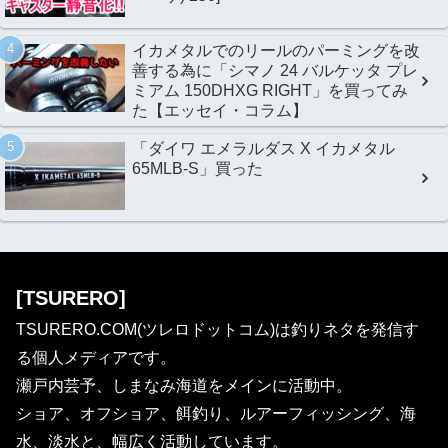
イカメタルでのリールのパーミングを改
善する為に「シマノ 24 バルケッタ プレ
ミアム 150DHXG RIGHT」を買ってみ
た【エッセイ・コラム】
「ダイワ エメラルダス X イカメタル
65MLB-S」買った
[TSURERO]
TSURERO.COM(ツレロドットコム)は釣りネタを発信す
る個人メディアです。
瀬戸内芸予、しまなみ海道をメインに活動中。
ショア、オフショア、餌釣り、ルアーフィッシング、海
水、淡水と、幅広く活動しています。