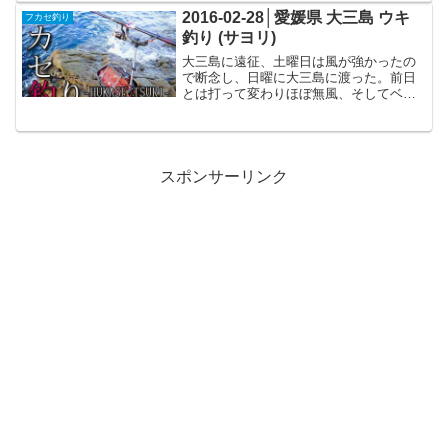
入れて集魚剤を使います！挿し餌はV9の
2016-02-28│愛媛県 大三島 ウキ
フカセ釣り
Mとオキアミのブロッ...
釣り (サヨリ)
大三島に遠征、土曜日は風が強かったの
で断念し、日曜に大三島に渡った。前日
とは打って変わりほぼ無風、そしてベタ
凪。潮の流れも悪く、海水温が低 いこと
も相まって渋かった。7時間の釣りで、サ
ヨリの25cm前後を三匹という釣果で終わ
った。同行者は3...
スポンサーリンク