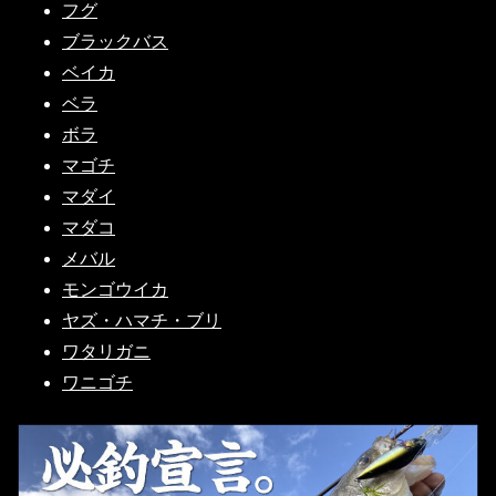
フグ
ブラックバス
ベイカ
ベラ
ボラ
マゴチ
マダイ
マダコ
メバル
モンゴウイカ
ヤズ・ハマチ・ブリ
ワタリガニ
ワニゴチ