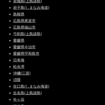
岩城島(上島諸島)
岩子島(しまなみ海道)
島根県
広島県尾道市
広島県福山市
弓削島(上島諸島)
愛媛県
愛媛県今治市
愛媛県宇和島市
日本海
松永湾
沖磯(三原)
沼隈
生口島(しまなみ海道)
生名島(上島諸島)
矢ヶ浜