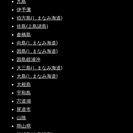
九島
伊予灘
伯方島(しまなみ海道)
佐島(上島諸島)
倉橋島
向島(しまなみ海道)
因島(しまなみ海道)
因島鏡浦沖
大三島(しまなみ海道)
大島(しまなみ海道)
大根島
宇和島
宍道湖
尾道市
山陰
岡山県