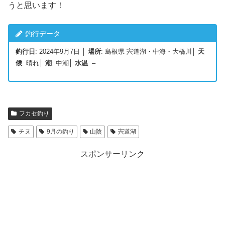
うと思います！
釣行データ
釣行日
: 2024年9月7日 │
場所
: 島根県 宍道湖・中海・大橋川│
天
候
: 晴れ│
潮
: 中潮│
水温
: –
フカセ釣り
チヌ
9月の釣り
山陰
宍道湖
スポンサーリンク