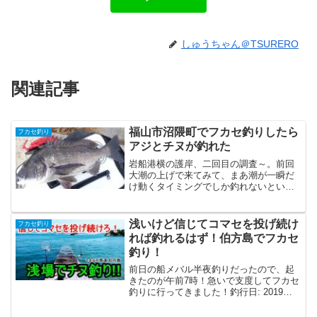
しゅうちゃん＠TSURERO
関連記事
福山市沼隈町でフカセ釣りしたら
フカセ釣り
アジとチヌが釣れた
岩船港横の護岸、二回目の調査～。前回
大潮の上げで来てみて、まあ潮が一瞬だ
け動くタイミングでしか釣れないという
感じだったので、再現性があるのかない
のか、中潮の最終日の上げでどんなもん
か調査しに来ました。潮は殆ど動かない
浅いけど信じてコマセを投げ続け
フカセ釣り
場所は岩船港の横の護岸。...
れば釣れるはず！伯方島でフカセ
釣り！
前日の船メバル半夜釣りだったので、起
きたのが午前7時！急いで支度してフカセ
釣りに行ってきました！釣行日: 2019年4
月7日│場所: しまなみ海道 伯方島│天候:
晴れだけど強風│潮: 中潮│狙い(潮・時