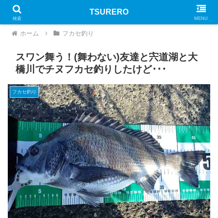
TSURERO
PR
検索
MENU
ホーム
フカセ釣り
スワン舞う！(舞わない)友達と宍道湖と大
橋川でチヌフカセ釣りしたけど･･･
フカセ釣り