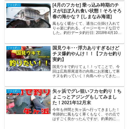
間・場所): 大きい潮回りなのでなる...
[4月のフカセ] 乗っ込み時期のチ
フカセ釣り
ヌがほぼ入れ食い状態！そろそろ
春の海かな？ [しまなみ海道]
風もなく暖かくて、適当に仕掛け入れて
りゃ楽に釣れる、イージーモードな日で
した。釣行データ釣行日: 2018年4月10日
│場所: 愛媛県大三島│天候: 晴れ│潮: 長潮
│満潮: 18:00頃│水温: 日中14℃今回のコ
マセ 俺のチヌ 1袋...
国見ウキ･･･浮力ありすぎるけど
フカセ釣り
チヌ爆釣やんけ！！【フカセ釣り
実釣】
国見ウキで釣りてぇ！！ってことで、今
回は広島県尾道市の向島にお邪魔して寒
チヌを釣っていく！向島へやってきたの
は尾道市向島の歌のフェリー乗り場横の
護岸。昔投げ釣りとかで来てたんです
が、最近仲間内でこの場所の話がでたの
矢ヶ浜でグレ狙いフカセ釣り！ち
フカセ釣り
で、久しぶりにと思って来て...
ょこっとアジングもしてみまし
た！2021年12月末
今年も仲間と矢ヶ浜へ行ってきました！
奇跡的に風もなく寒くもなく、その点で
はすごく良かったんですが、釣果的に
は･･･矢ヶ浜へ行く！今回はグレ狙いでの
遠征。普段米糠でやってますが、気合を