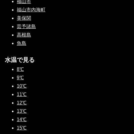
福山市
福山市内海町
美保関
芸予諸島
高根島
魚島
水温で見る
8℃
9℃
10℃
11℃
12℃
13℃
14℃
15℃