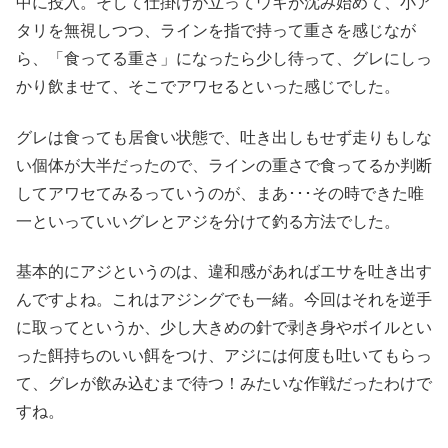
中に投入。そして仕掛けが立ってウキが沈み始めて、小ア
タリを無視しつつ、ラインを指で持って重さを感じなが
ら、「食ってる重さ」になったら少し待って、グレにしっ
かり飲ませて、そこでアワセるといった感じでした。
グレは食っても居食い状態で、吐き出しもせず走りもしな
い個体が大半だったので、ラインの重さで食ってるか判断
してアワセてみるっていうのが、まあ･･･その時できた唯
一といっていいグレとアジを分けて釣る方法でした。
基本的にアジというのは、違和感があればエサを吐き出す
んですよね。これはアジングでも一緒。今回はそれを逆手
に取ってというか、少し大きめの針で剥き身やボイルとい
った餌持ちのいい餌をつけ、アジには何度も吐いてもらっ
て、グレが飲み込むまで待つ！みたいな作戦だったわけで
すね。