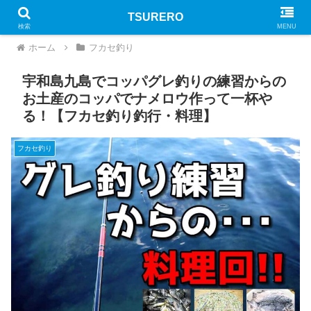
TSURERO
PR
検索
MENU
ホーム
フカセ釣り
宇和島九島でコッパグレ釣りの練習からの
お土産のコッパでナメロウ作って一杯や
る！【フカセ釣り釣行・料理】
フカセ釣り