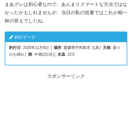
まあグレは初心者なので、あんまりスマートな方法ではな
かったかもしれませんが、当日の私の技量ではこれが精一
杯の答えでしたね。
釣行データ
釣行日
: 2025年11月8日 │
場所
: 愛媛県宇和島市 九島│
天候
: 曇り
のち晴れ│
潮
: 中潮(2日目)│
水温
: 22℃
スポンサーリンク