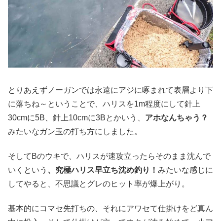
とりあえずノーガンでは永遠にアジに啄まれて表層より下
に落ちね～ということで、ハリスを1m程度にして針上
30cmに5B、針上10cmに3Bとかいう、
アホなんちゃう？
みたいなガン玉の打ち方にしました。
そしてBのウキで、ハリスが速攻立ったらそのまま沈んで
いくという
、究極ハリス早立ち沈め釣り！
みたいな感じに
してやると、不思議とグレのヒット率が爆上がり。
基本的にコマセ先打ちの、それにアワセて仕掛けをど真ん