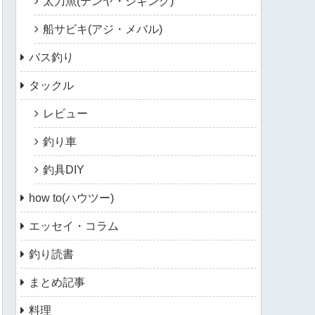
太刀魚(テンヤ・ジギング)
船サビキ(アジ・メバル)
バス釣り
タックル
レビュー
釣り車
釣具DIY
how to(ハウツー)
エッセイ・コラム
釣り読書
まとめ記事
料理