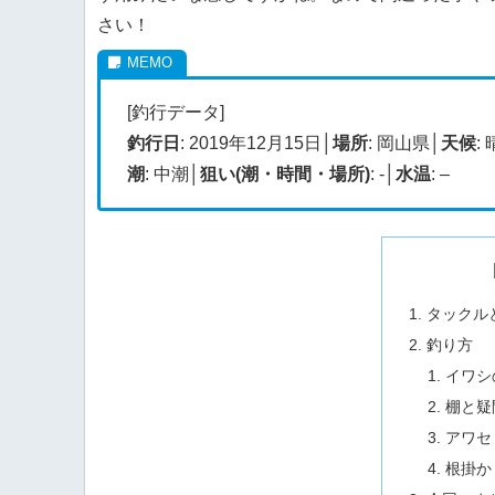
さい！
[釣行データ]
釣行日
: 2019年12月15日│
場所
: 岡山県│
天候
:
潮
: 中潮│
狙い(潮・時間・場所)
: -│
水温
: –
タックル
釣り方
イワシ
棚と疑
アワセ
根掛か