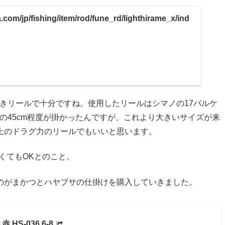
.com/jp/fishing/item/rod/fune_rd/lighthirame_x/ind
巻きリールで十分ですね。使用したリールはシマノの17バルケ
ズの45cm程度が掛かったんですが、これより大きいサイズが来
上のドラグ力のリールでもいいと思います。
なくてもOKとのこと。
のがまかつとハヤブサの仕掛けを購入していきました。
HS-036 6-8