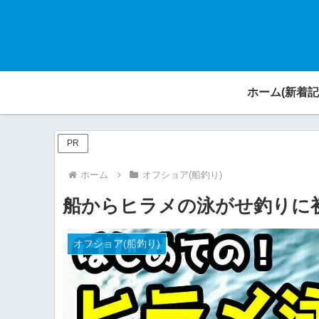
ホーム(新着記
PR
ホーム
オフショア(船釣り)
船からヒラメの泳がせ釣りに初
オフショア(船釣り)