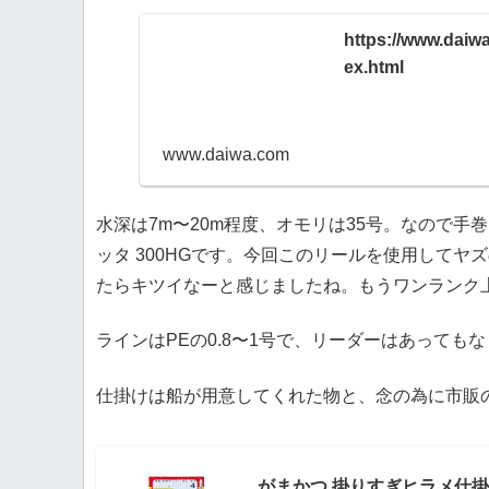
https://www.daiwa
ex.html
www.daiwa.com
水深は7m〜20m程度、オモリは35号。なので手
ッタ 300HGです。今回このリールを使用してヤ
たらキツイなーと感じましたね。もうワンランク
ラインはPEの0.8〜1号で、リーダーはあっても
仕掛けは船が用意してくれた物と、念の為に市販
がまかつ 掛りすぎヒラメ仕掛 赤 