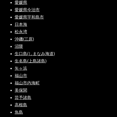
愛媛県
愛媛県今治市
愛媛県宇和島市
日本海
松永湾
沖磯(三原)
沼隈
生口島(しまなみ海道)
生名島(上島諸島)
矢ヶ浜
福山市
福山市内海町
美保関
芸予諸島
高根島
魚島