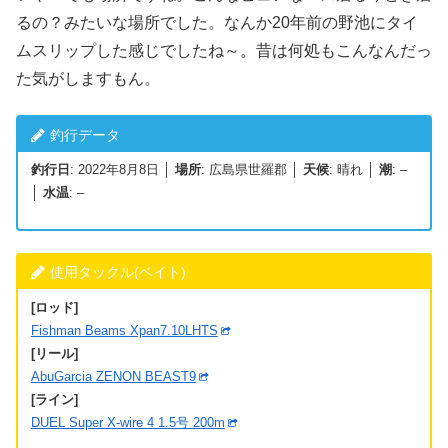
るの？みたいな場所でした。なんか20年前の野池にタイ
ムスリップした感じでしたね～。昔は何処もこんなんだっ
た気がしますもん。
釣行データ
釣行日
: 2022年8月8日 │
場所
: 広島県世羅郡 │
天候
: 晴れ │
潮
: –
│
水温
: –
使用タックル(ベイト)
[ロッド]
Fishman Beams Xpan7.10LHTS
[リール]
AbuGarcia ZENON BEAST9
[ライン]
DUEL Super X-wire 4 1.5号 200m