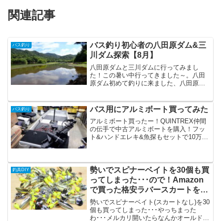
関連記事
バス釣り初心者の八田原ダム&三
バス釣り
川ダム探索【8月】
八田原ダムと三川ダムに行ってみまし
た！この暑い中行ってきました～。八田
原ダム初めて釣りに来ました、八田原ダ
ム。家から1時間もかからないんですが、
意外と来たこと無い。時間はお昼前。薄
っすら曇ったり晴れたりという天気。で
バス用にアルミボート買ってみた
バス釣り
も暑いわ～。八田原ダムの...
アルミボート買ったー！QUINTREX仲間
の伝手で中古アルミボートを購入！フッ
ト&ハンドエレキ&魚探もセットで10万で
売ってもらいました。あ、ガレージ散ら
かってるのは気にしないでください。ア
ルミボート全然詳しくないんですが、ク
イントレックの...
勢いでスピナーベイトを30個も買
釣具DIY
ってしまった･･･ので！Amazon
で買った格安ラバースカートを取
り付け！【バス釣り】
勢いでスピナーベイト(スカートなし)を30
個も買ってしまった･･･やっちまった
わ･･･メルカリ開いたらなんかオールドル