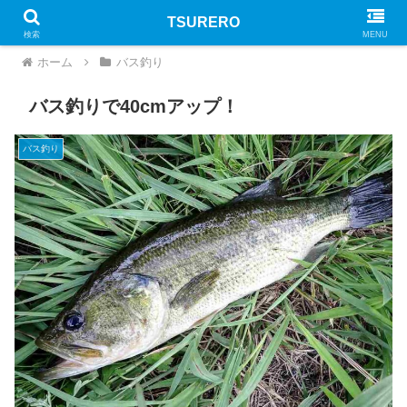
TSURERO
PR
検索
MENU
ホーム
バス釣り
バス釣りで40cmアップ！
バス釣り