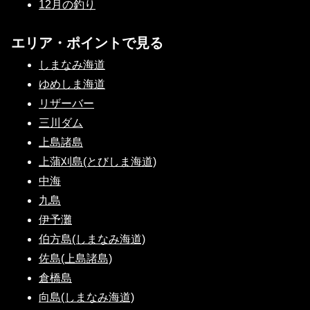
12月の釣り
エリア・ポイントで見る
しまなみ海道
ゆめしま海道
リザーバー
三川ダム
上島諸島
上蒲刈島(とびしま海道)
中海
九島
伊予灘
伯方島(しまなみ海道)
佐島(上島諸島)
倉橋島
向島(しまなみ海道)