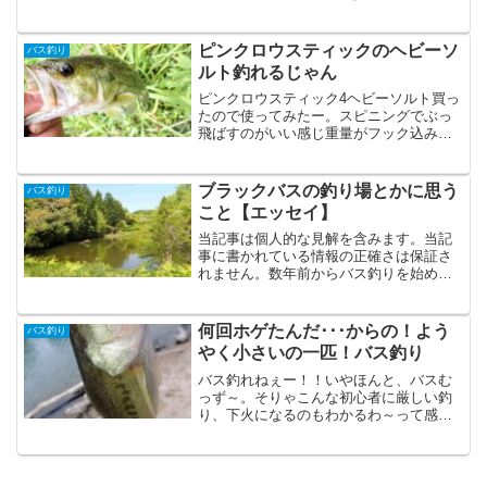
アーで、KEITECHのミニスピン(廃盤)と
いうスピナーベイトの30個セットが有っ
たので思わずポチってしまいました。ミ
ピンクロウスティックのヘビーソ
バス釣り
ニス...
ルト釣れるじゃん
ピンクロウスティック4ヘビーソルト買っ
たので使ってみたー。スピニングでぶっ
飛ばすのがいい感じ重量がフック込みで
大体10g弱くらい。沈み蟲2.6インチが10g
ちょいなので、それより少しだけ軽いで
すね。ただ沈み蟲の方が投げやすい気が
ブラックバスの釣り場とかに思う
バス釣り
する。形状の...
こと【エッセイ】
当記事は個人的な見解を含みます。当記
事に書かれている情報の正確さは保証さ
れません。数年前からバス釣りを始めた
子供の頃、友達と外で遊ぶとなると、野
池でのバス釣りは選択肢の1つでした。当
時は、スピナーベイトやゲーリーのグラ
何回ホゲたんだ･･･からの！よう
バス釣り
ブをテキサスリグで投げ...
やく小さいの一匹！バス釣り
バス釣れねぇー！！いやほんと、バスむ
っず～。そりゃこんな初心者に厳しい釣
り、下火になるのもわかるわ～って感じ
しますけど、これがまた面白いんですよ
ねぇ～。安定の楽勝ダムで一匹大三島の
台(ウテナ)ダム。貯水率20％！大減水して
おる！ちなみにここ...