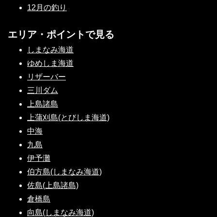
12月の釣り
エリア・ポイントで見る
しまなみ海道
ゆめしま海道
リザーバー
三川ダム
上島諸島
上蒲刈島(とびしま海道)
中海
九島
伊予灘
伯方島(しまなみ海道)
佐島(上島諸島)
倉橋島
向島(しまなみ海道)