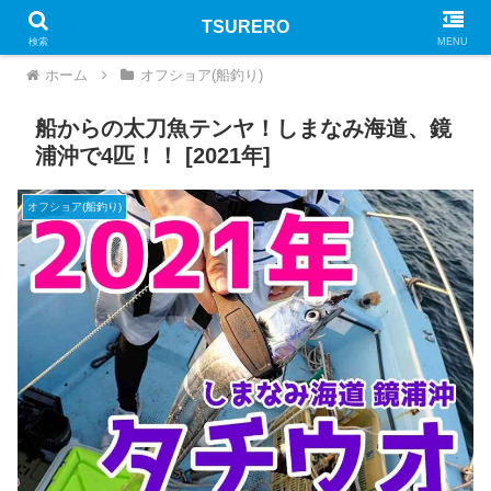
TSURERO
PR
検索
MENU
ホーム
オフショア(船釣り)
船からの太刀魚テンヤ！しまなみ海道、鏡
浦沖で4匹！！ [2021年]
オフショア(船釣り)