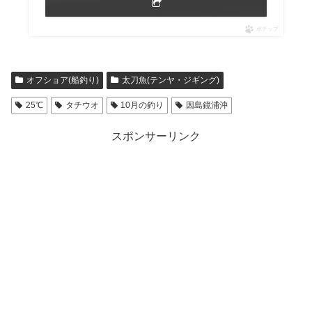
ポチップ
オフショア(船釣り)
太刀魚(テンヤ・ジギング)
25℃
タチウオ
10月の釣り
因島鏡浦沖
スポンサーリンク