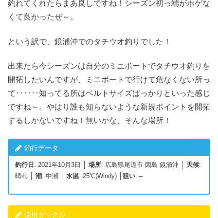
釣れてくれたらまあ良しですね！シーズン初っ端がホゲな
くて良かったぜ～。
という訳で、鏡浦沖でのタチウオ釣りでした！
出来たら今シーズンは自分のミニボートでタチウオ釣りを
開拓したいんですが、ミニボートで行けて危なくない所っ
て･･････知ってる所はベルトサイズばっかりといった感じ
ですね～。やはり誰も知らないような新規ポイントを開拓
するしかないですね！無いかな、そんな場所！
釣行データ
釣行日
: 2021年10月3日 │
場所
: 広島県尾道市 因島 鏡浦沖 │
天候
:
晴れ │
潮
: 中潮 │
水温
: 25℃(Windy) │
狙い
: –
使用タックル