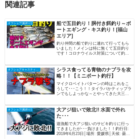
関連記事
船で五目釣り！胴付き餌釣り～ボ
オフショア(船釣り)
ートエギング・キス釣り！[福山
エリア]
釣り仲間の船で釣りに連れて行ってもら
いました！メインは特に無くて五目釣り
です！コロナウイルス対策について釣行
に際しての対策は以下の通りを実行して
います。1.人と接触がありそうな場所で
はマスクを着用する2.釣行時にコンビニ
シラス食ってる青物のナブラを攻
オフショアキャスティング
等人が集まる場所へ寄...
略！！【ミニボート釣行】
マイクロベイトパターンの時はこれをこ
うして･･･こう！！タイラバかティップラ
ンでもしよっかな～とやってきた大三
島！･･･なんですけどハマチが湧きまくっ
てるんですよね～。ベイトボールも至る
所に出来ていて、その下にハマチがずっ
大アジ狙いで敗北!! 水面で外れ
オフショア(船釣り)
と着いてる感じです...
た･･･
遊漁船で大アジ狙いのサビキ釣りに行っ
てきましたが･･･負けました！！釣行日:
2019年6月23日│場所: 愛媛県│天候: 曇り
のち晴れ│潮: -│狙い(潮・時間・場所): -│