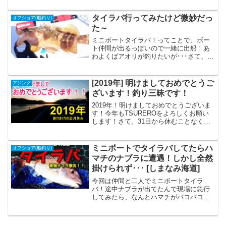
水温: -2回掛かったのに針ハズレ･･･今回
船でアジサビキをや...
タイラバ行ってみたけど微妙だっ
オフショア(船釣り)
た～
ミニボートタイラバ！ってことで、ボー
ト仲間が出るっぽいので一緒に出船！あ
わよくばアオリが釣りたいが･･･さて、
GW最後の釣行！とりあえずダイソーシャ
ッドテール投げてたらカサゴがヒット！
シーバスとか青物来ないかな～と思って
[2019年] 明けましておめでとうご
アジング
投げてたんですが、ま...
ざいます！釣り三昧です！
2019年！明けましておめでとうございま
す！今年もTSUREROをよろしくお願い
します！さて。31日から休むことなく釣
りに行ってましたので、その写真だけ簡
単に貼っておきます。釣行日: 2018年12
月31日～2019年1月4日│場所: しま...
ミニボートでタイラバしてたらハ
オフショア(船釣り)
マチのナブラに遭遇！しかし全然
掛けられず･･･ [しまなみ海道]
今回は仲間と二人でミニボートタイラ
バ！途中ナブラが出てたんで現場に急行
してみたら、なんとハマチがバコバコや
ってる！でも全然食わない！！タイラバ
は裏切らない朝マズメから出船。今回は
新規のポイントですね。風もなくて安全