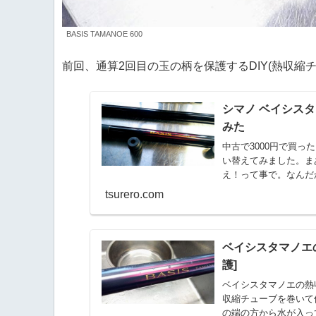
BASIS TAMANOE 600
前回、通算2回目の玉の柄を保護するDIY(熱収縮チ
シマノ ベイシス
みた
中古で3000円で買
い替えてみました。ま
え！って事で。なんだか
tsurero.com
ベイシスタマノエの
護]
ベイシスタマノエの熱
収縮チューブを巻いて
の端の方から水が入っ