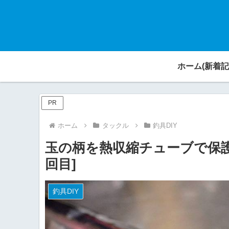
ホーム(新着記
PR
ホーム
タックル
釣具DIY
玉の柄を熱収縮チューブで保護 2
回目]
釣具DIY