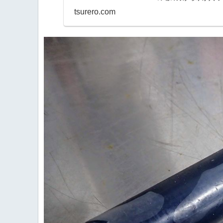
そう...
tsurero.com