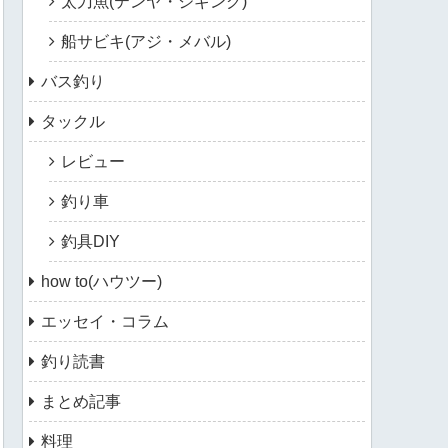
太刀魚(テンヤ・ジギング)
船サビキ(アジ・メバル)
バス釣り
タックル
レビュー
釣り車
釣具DIY
how to(ハウツー)
エッセイ・コラム
釣り読書
まとめ記事
料理