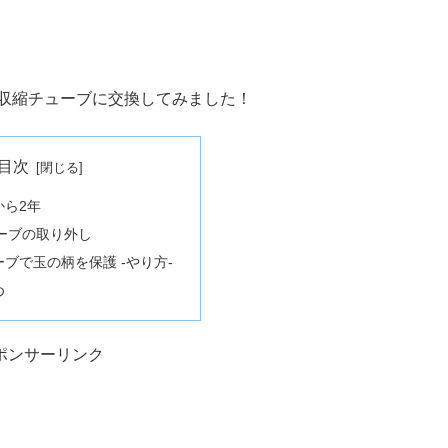
熱収縮チューブに交換してみました！
目次
から2年
ーブの取り外し
ブで玉の柄を保護 -やり方-
め
ポンサーリンク